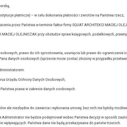
erską,
stytucje płatnicze) – w celu dokonania płatności i zwrotów na Państwa rzecz,
płacenia przez Państwa w terminie faktur firmy SQUAT ARCHITEKCI MACIEJ OLE
MACIEJ OLEJNICZAK przy obsłudze spraw księgowych, podatkowych, prawnych 
osobowych, prawo do ich sprostowania, usunięcia lub prawo do ograniczenia i
/Pana danych osobowych (sprzeciw może zostać złożony w przypadku przetwarz
dministratorem.
ezesa Urzędu Ochrony Danych Osobowych,
a Państwa prawa w zakresie danych osobowych.
ne ale niezbędne do zawarcia i wykonania umowy, bez nich nie byłoby możliw
h
Administrator nie będzie podejmował wobec Państwa decyzji w sposób zauto
ie wpływających. Państwa dane nie będą przekazywane do państw trzecich.