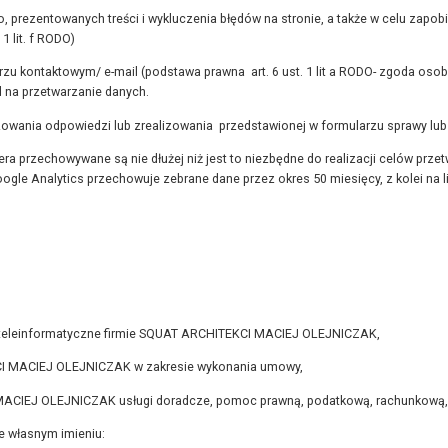
go, prezentowanych treści i wykluczenia błędów na stronie, a także w celu za
1 lit. f RODO)
zu kontaktowym/ e-mail (podstawa prawna art. 6 ust. 1 lit a RODO- zgoda os
 na przetwarzanie danych.
owania odpowiedzi lub zrealizowania przedstawionej w formularzu sprawy lub
ra przechowywane są nie dłużej niż jest to niezbędne do realizacji celów prz
ogle Analytics przechowuje zebrane dane przez okres 50 miesięcy, z kolei n
a teleinformatyczne firmie SQUAT ARCHITEKCI MACIEJ OLEJNICZAK,
I MACIEJ OLEJNICZAK w zakresie wykonania umowy,
MACIEJ OLEJNICZAK usługi doradcze, pomoc prawną, podatkową, rachunkową,
e własnym imieniu: