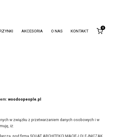
0
KRZYNKI
AKCESORIA
O NAS
KONTAKT
sem:
woodoopeople.pl
ycznych w związku z przetwarzaniem danych osobowych i w
uję, iż:
spodarczą pod firmą SQUAT ARCHITEKCI MACIEJ OLEJNICZAK