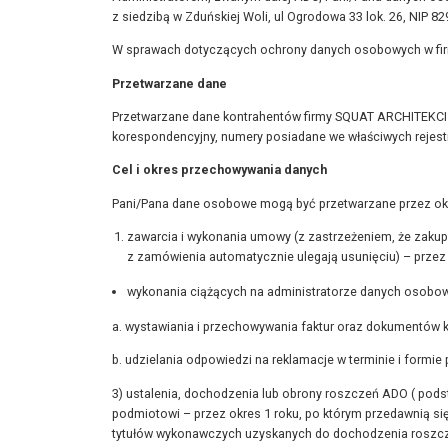
z siedzibą w Zduńskiej Woli, ul Ogrodowa 33 lok. 26, NIP 
W sprawach dotyczących ochrony danych osobowych w firm
Przetwarzane dane
Przetwarzane dane kontrahentów firmy SQUAT ARCHITEKCI M
korespondencyjny, numery posiadane we właściwych rejestr
Cel i okres przechowywania danych
Pani/Pana dane osobowe mogą być przetwarzane przez okre
zawarcia i wykonania umowy (z zastrzeżeniem, że zakup
z zamówienia automatycznie ulegają usunięciu) – przez c
wykonania ciążących na administratorze danych osobowy
a. wystawiania i przechowywania faktur oraz dokumentów 
b. udzielania odpowiedzi na reklamacje w terminie i formie
3) ustalenia, dochodzenia lub obrony roszczeń ADO ( pods
podmiotowi – przez okres 1 roku, po którym przedawnią s
tytułów wykonawczych uzyskanych do dochodzenia roszc