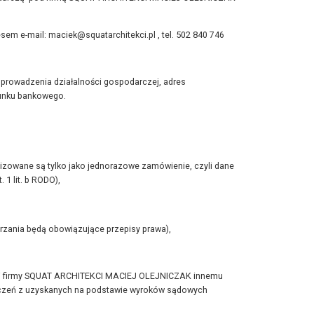
e-mail: maciek@squatarchitekci.pl , tel. 502 840 746
prowadzenia działalności gospodarczej, adres
hunku bankowego.
izowane są tylko jako jednorazowe zamówienie, czyli dane
1 lit. b RODO),
rzania będą obowiązujące przepisy prawa),
lności firmy SQUAT ARCHITEKCI MACIEJ OLEJNICZAK innemu
oszczeń z uzyskanych na podstawie wyroków sądowych