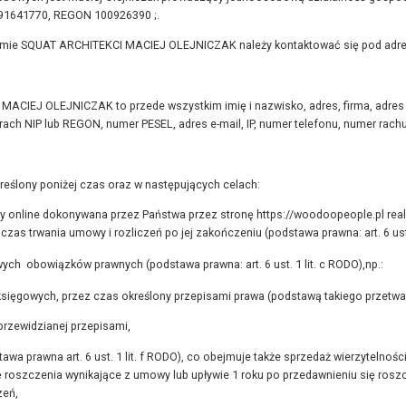
8291641770, REGON 100926390 ;.
ie SQUAT ARCHITEKCI MACIEJ OLEJNICZAK należy kontaktować się pod adresem 
ACIEJ OLEJNICZAK to przede wszystkim imię i nazwisko, adres, firma, adres 
ach NIP lub REGON, numer PESEL, adres e-mail, IP, numer telefonu, numer rac
ślony poniżej czas oraz w następujących celach:
y online dokonywana przez Państwa przez stronę https://woodoopeople.pl real
zas trwania umowy i rozliczeń po jej zakończeniu (podstawa prawna: art. 6 ust. 
ch obowiązków prawnych (podstawa prawna: art. 6 ust. 1 lit. c RODO),np.:
księgowych, przez czas określony przepisami prawa (podstawą takiego przetwa
 przewidzianej przepisami,
tawa prawna art. 6 ust. 1 lit. f RODO), co obejmuje także sprzedaż wierzyte
ię roszczenia wynikające z umowy lub upływie 1 roku po przedawnieniu się r
zeń,