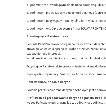
a. podmiotom prowadzącym działalność pocztową lub kuri
b. podmiotom prowadzącym działalność płatniczą (banki, in
c. podmiotom nabywającym wierzytelności – w razie nieo
d. podmiotom współpracującym z firmą SQUAT ARCHITEKCI 
Przysługujące Państwu prawa
Posiada Pani/Pan prawo dostępu do treści swoich danych 
prawo do wniesienia sprzeciwu wobec przetwarzania Pani
uzasadnionego interesu).
W celu realizacji wymienionych praw prosimy o kontakt z A
Przysługuje Państwu także prawo wniesienia skargi do Pr
w przypadku gdy uznają Państwo, że Administrator narusz
Dobrowolność podania danych
Podanie przez Panią/Pana danych osobowych jest dobrowol
Profilowanie i przekazywanie danych do państw trzecic
wobec Państwa skutki prawne lub w podobny sposób istotn