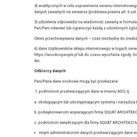
4) analitycznych w celu usprawnienia serwisu internetowe
danych zawartych na serwerze (podstawa prawna art. 6 ust. 
5) udzielenia odpowiedzi na wiadomość zawartą w formular
Pan/Pani odwołać lub ograniczyć każdą z udzielonych zgód
Okres przechowywania danych – czas niezbędny do zrealiz
6) dane Użytkowników sklepu internetowego w logach serwe
https://woodoopeople.pl lub do czasu wycofania zgody. Go
dni.
Odbiorcy danych
Pani/Pana dane osobowe mogą być przekazane:
podmiotom przetwarzającym dane w imieniu ADO, tj:
a. obsługującym lub udostępniającym systemy i narzędzi
b. podwykonawcom wspierającym firmę SQUAT ARCHITEKC
c. podmiotom świadczącym dla firmy SQUAT ARCHITEKCI 
innym administratorom danych przetwarzającym dane w