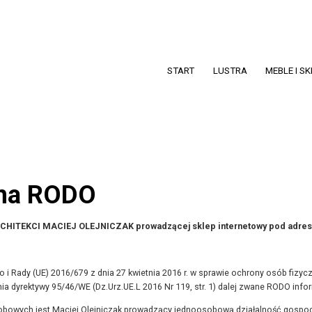
START
LUSTRA
MEBLE I S
jna RODO
 ARCHITEKCI MACIEJ OLEJNICZAK prowadzącej sklep internetowy pod adre
o i Rady (UE) 2016/679 z dnia 27 kwietnia 2016 r. w sprawie ochrony osób fiz
 dyrektywy 95/46/WE (Dz.Urz.UE.L 2016 Nr 119, str. 1) dalej zwane RODO inform
sobowych jest Maciej Olejniczak prowadzący jednoosobową działalność go