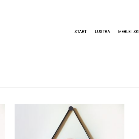
START
LUSTRA
MEBLE I S