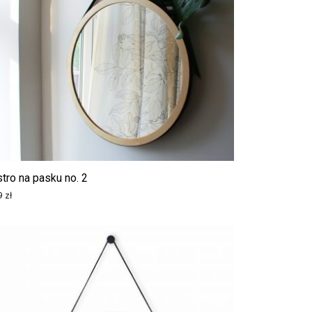
stro na pasku no. 2
9
zł