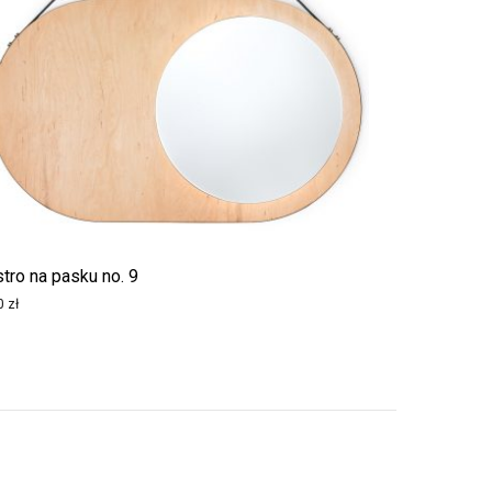
stro na pasku no. 9
0
zł