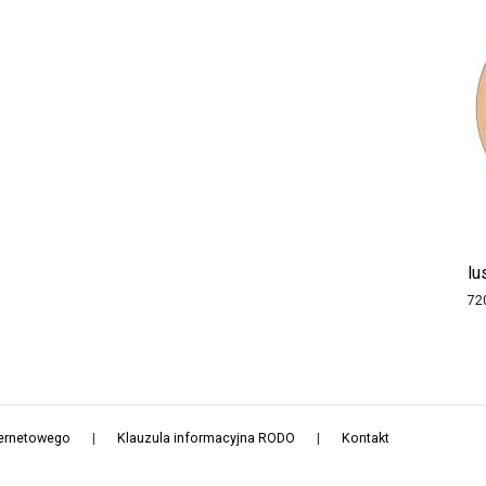
lu
72
ternetowego
|
Klauzula informacyjna RODO
|
Kontakt