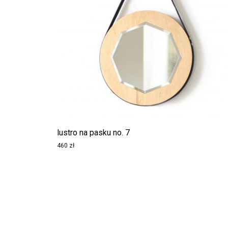
lustro na pasku no. 7
460
zł