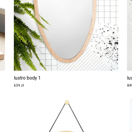
lustro body 1
lu
639
zł
84