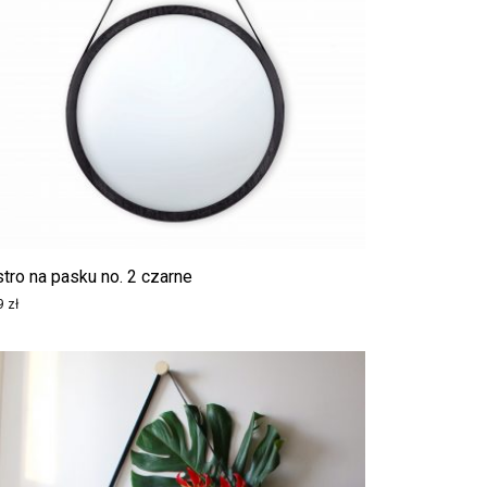
stro na pasku no. 2 czarne
9
zł