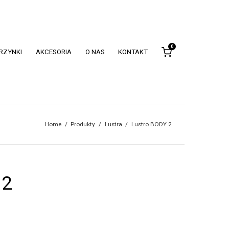
0
KRZYNKI
AKCESORIA
O NAS
KONTAKT
Home
/
Produkty
/
Lustra
/
Lustro BODY 2
 2