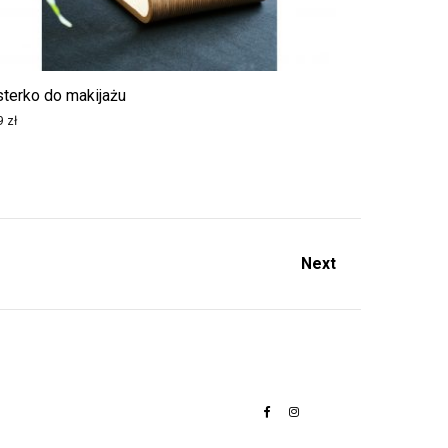
sterko do makijażu
9
zł
Next