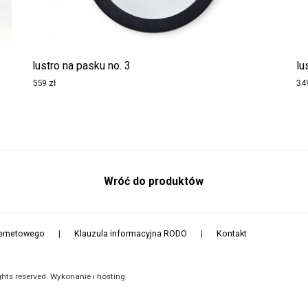
lustro na pasku no. 3
lu
559
zł
34
Wróć do produktów
ternetowego
|
Klauzula informacyjna RODO
|
Kontakt
hts reserved. Wykonanie i hosting