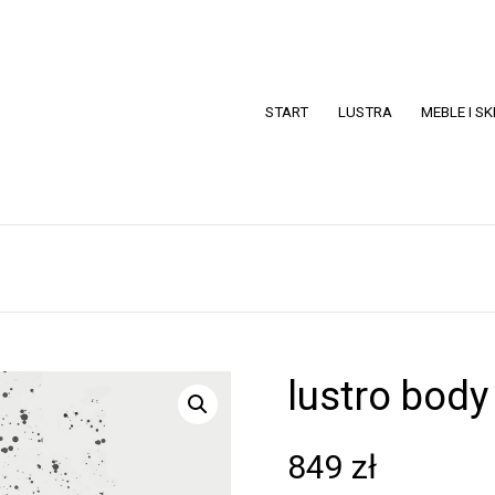
START
LUSTRA
MEBLE I S
lustro body
849
zł