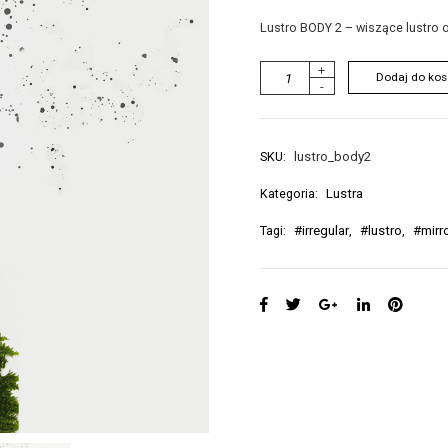
Lustro BODY 2 – wiszące lustro o 
i
+
Dodaj do kos
-
l
o
ś
ć
SKU:
lustro_body2
L
u
Kategoria:
Lustra
s
Tagi:
#irregular
,
#lustro
,
#mirr
t
r
o
B
O
D
Y
2